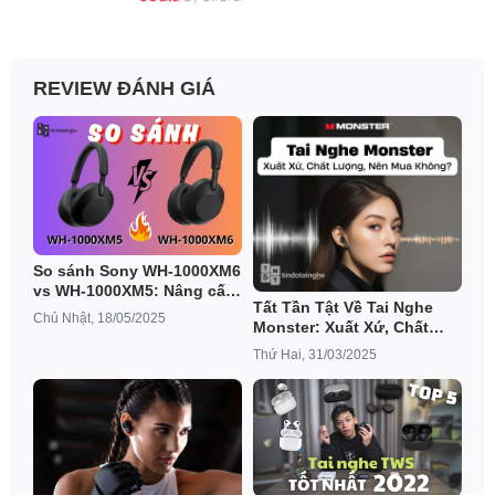
REVIEW ĐÁNH GIÁ
So sánh Sony WH-1000XM6
vs WH-1000XM5: Nâng cấp
Tất Tần Tật Về Tai Nghe
đỉnh cao hay chỉ đáng để
Chủ Nhật, 18/05/2025
Monster: Xuất Xứ, Chất
tiết kiệm?
Lượng và Nên Mua
Thứ Hai, 31/03/2025
Không?