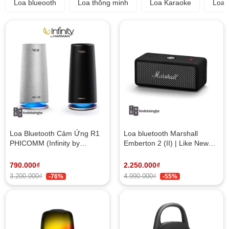
Loa blueooth
Loa thông minh
Loa Karaoke
Loa 
Loa Bluetooth Cảm Ứng R1
Loa bluetooth Marshall
PHICOMM (Infinity by
Emberton 2 (II) | Like New
Harman) | NEW
(nobox)
790.000₫
2.250.000₫
3.200.000₫
4.990.000₫
-76%
-55%