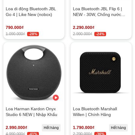
Loa di động Bluetooth JBL
Loa Bluetooth JBL Flip 6 |
Go 4 | Like New (nobox)
NEW - 30W, Chống nước
IP67, Pin 12h, Màu Camo
790.000₫
2.290.000₫
1.090.000₫
2.990.000₫
-28%
-24%
Loa Harman Kardon Onyx
Loa Bluetooth Marshall
Studio 6 NEW | Nhập Khẩu
Willen | Chính Hãng
2.990.000₫
1.790.000₫
Hết hàng
Hết hàng
4.990.000₫
2.790.000₫
-41%
-36%