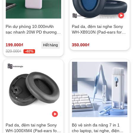
Pin dự phòng 10.000mAh
Pad da, đệm tai nghe Sony
sạc nhanh 20W PD thương
WH-XB910N (Pad-ears for
hiệu ARCLAND SAKAMOTO
WH-XB910N)
(Nhật)
199.000₫
350.000₫
Hết hàng
329.000₫
-40%
Pad da, đệm tai nghe Sony
Bộ vệ sinh đa năng 7 in 1
WH-1000XM4 (Pad-ears for
cho laptop, tai nghe, điện