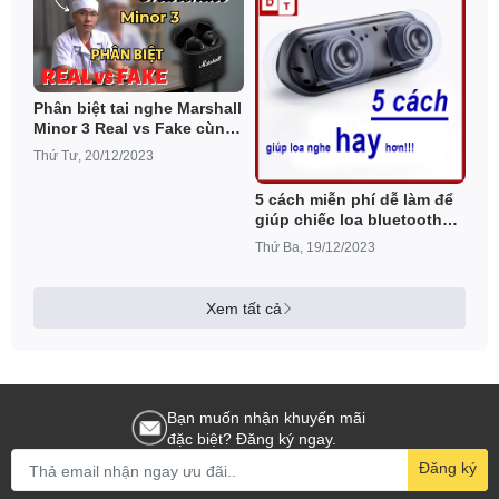
Phân biệt tai nghe Marshall
Minor 3 Real vs Fake cùng
Bác sĩ Hả!
Thứ Tư, 20/12/2023
5 cách miễn phí dễ làm để
giúp chiếc loa bluetooth
nghe hay hơn!!!
Thứ Ba, 19/12/2023
Xem tất cả
Bạn muốn nhận khuyến mãi
đặc biệt? Đăng ký ngay.
Đăng ký