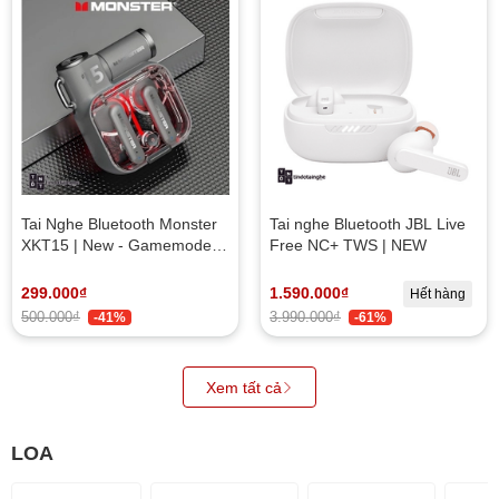
Tai Nghe Bluetooth Monster
Tai nghe Bluetooth JBL Live
XKT15 | New - Gamemode,
Free NC+ TWS | NEW
HiFi Sound Quality, Bluetooth
5.3
299.000₫
1.590.000₫
Hết hàng
500.000₫
3.990.000₫
-41%
-61%
Xem tất cả
LOA