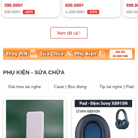
Thoại 2 chiều, App tiếng
GPS)
App, 
390.000₫
600.000₫
399.0
việt
690.000₫
1.290.000₫
650.0
-44%
-54%
Xem tất cả
PHỤ KIỆN - SỬA CHỮA
Giá treo tai nghe
Case | Box đựng
Tip tai nghe | Pad d