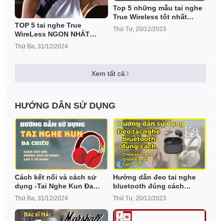
Top 5 những mẫu tai nghe
True Wireless tốt nhất
TOP 5 tai nghe True
trong năm 2022!!!
Thứ Tư, 20/12/2023
WireLess NGON NHẤT
dành riêng cho dân chuyên
Thứ Ba, 31/12/2024
tập thể thao giá dưới 1
triệu
Xem tất cả
HƯỚNG DẪN SỬ DỤNG
Cách kết nối và cách sử
Hướng dẫn đeo tai nghe
dụng -Tai Nghe Kun Đa
bluetooth đúng cách
Chiều (Có video cụ thể)
không bị đau, không bị
Thứ Ba, 31/12/2024
Thứ Tư, 20/12/2023
rơi!!!