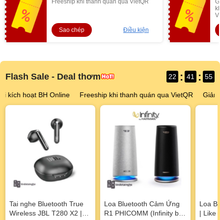
Freeship khi thanh quán qua VietQR
G
k
V
Sao chép
Điều kiện
:
:
Flash Sale - Deal thơm
22
41
53
hoạt BH Online
Freeship khi thanh quán qua VietQR
Giảm thêm 20
Tai nghe Bluetooth True
Loa Bluetooth Cảm Ứng
Loa Bl
Wireless JBL T280 X2 |
R1 PHICOMM (Infinity by
| Like