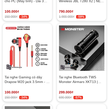
cho PC (Máy tính) - Dài 3
Wireless JBL T280 X2 | NEW
mét
- JBL Pure Bass, Earbuds,
Bluetooth 5.3
100.000₫
790.000₫
150.000₫
1.900.000₫
-34%
-59%
Tai nghe Gaming có dây
Tai nghe Bluetooth TWS
Drapow M20 jack 3.5mm - 4
Monster Airmars XKT13 |
Driver, Có mic, Chỉnh volume
NEW - Gamemode, HiFi
Sound Quality, Bluetooth 5.3
100.000₫
299.000₫
150.000₫
690.000₫
-34%
-57%