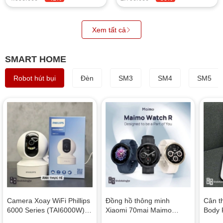
Xem tất cả
SMART HOME
Robot hút bụi
Đèn
SM3
SM4
SM5
Camera Xoay WiFi Phillips
Đồng hồ thông minh
Cân t
6000 Series (TAI6000W) |
Xiaomi 70mai Maimo
Body 
Theo Dõi Ban Đêm, Mic
Watch R | New - (Bản có
XMTZC