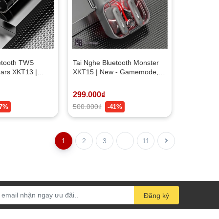
etooth TWS
Tai Nghe Bluetooth Monster
ars XKT13 |
XKT15 | New - Gamemode,
mode, HiFi
HiFi Sound Quality, Bluetooth
, Bluetooth 5.3
5.3
299.000₫
500.000₫
57%
-41%
1
2
3
...
11
Đăng ký