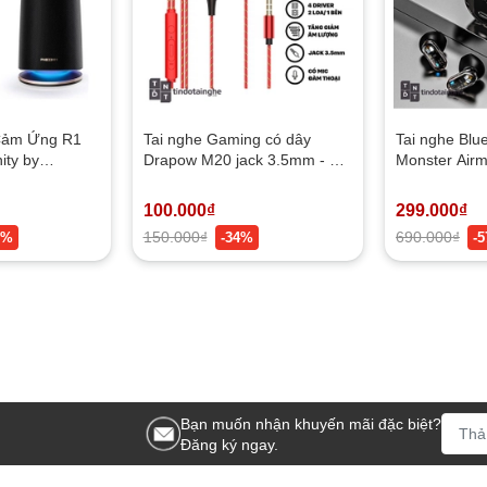
 Cảm Ứng R1
Tai nghe Gaming có dây
Tai nghe Blu
ity by
Drapow M20 jack 3.5mm - 4
Monster Airm
Driver, Có mic, Chỉnh volume
NEW - Game
Sound Quality
100.000₫
299.000₫
150.000₫
690.000₫
6%
-34%
-
Bạn muốn nhận khuyến mãi đặc biệt?
Đăng ký ngay.