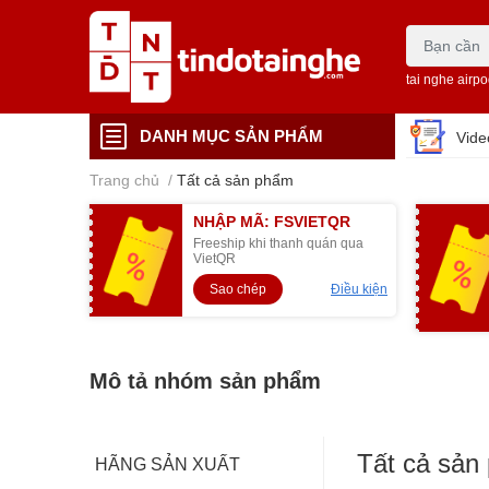
tai nghe airp
DANH MỤC SẢN PHẨM
Vid
Trang chủ
/
Tất cả sản phẩm
NHẬP MÃ: FSVIETQR
Freeship khi thanh quán qua
VietQR
Sao chép
Điều kiện
Mô tả nhóm sản phẩm
Tất cả sản
HÃNG SẢN XUẤT