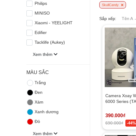
Philips
SkullCandy
MINISO
Sắp xếp:
Tên A 
Xiaomi - YEELIGHT
Edifier
Tacklife (Aukey)
Xem thêm
MÀU SẮC
Trắng
Đen
Camera Xoay WiF
6000 Series (T
Xám
Theo Dõi Ban Đ
Xanh dương
2 chiều, App tiế
390.000₫
Đỏ
690.000₫
-44%
Xem thêm