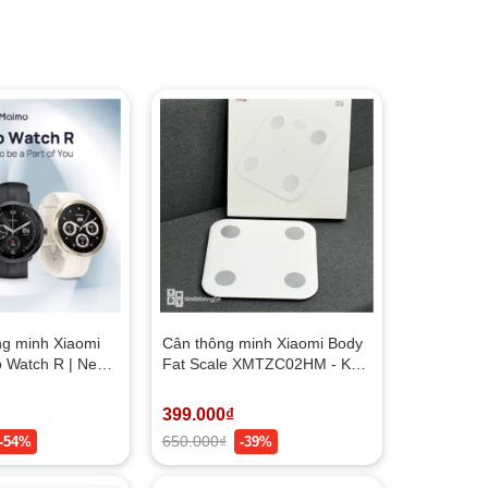
ng minh Xiaomi
Cân thông minh Xiaomi Body
 Watch R | New -
Fat Scale XMTZC02HM - Kết
)
nối App, Đo 13 chỉ số cơ thể
399.000₫
650.000₫
-54%
-39%