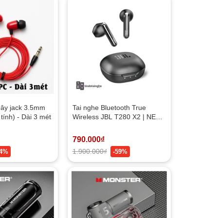
dây jack 3.5mm
Tai nghe Bluetooth True
tính) - Dài 3 mét
Wireless JBL T280 X2 | NEW
- JBL Pure Bass, Earbuds,
Bluetooth 5.3
790.000₫
1.900.000₫
34%
-59%