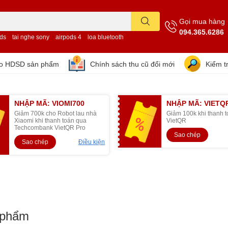
Gọi mua hàng
094.365.6286
ods
tai nghe sony
airpods 4
loa bluetooth
eo HDSD sản phẩm
Chính sách thu cũ đổi mới
Kiểm t
NHẬP MÃ: VIOMI700
NHẬP MÃ: VIETQ
Giảm 700k cho Robot lau nhà
Giảm 100k khi thanh 
Xiaomi khi thanh toán qua
VietQR
Techcombank VietQR Pro
Sao chép
Sao chép
Điều kiện
 phẩm