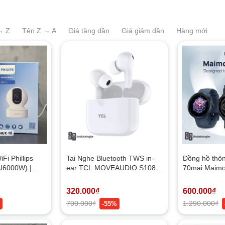
→ Z
Tên Z → A
Giá tăng dần
Giá giảm dần
Hàng mới
i Phillips
Tai Nghe Bluetooth TWS in-
Đồng hồ thô
AI6000W) |
ear TCL MOVEAUDIO S108 |
70mai Maimo
êm, Mic Thoại
NEW
(Bản có GPS
ng việt
320.000₫
600.000₫
700.000₫
1.290.000₫
-55%