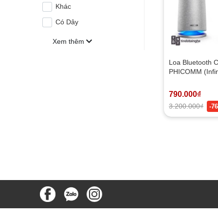
Khác
Có Dây
Xem thêm
Loa Bluetooth
PHICOMM (Infin
Harman) | NEW
790.000₫
3.200.000₫
-7