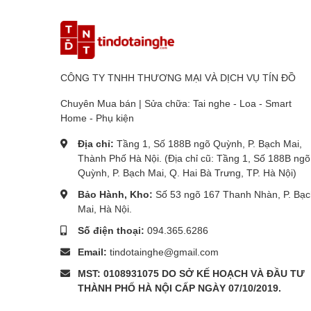
CÔNG TY TNHH THƯƠNG MẠI VÀ DỊCH VỤ TÍN ĐỒ
Chuyên Mua bán | Sửa chữa: Tai nghe - Loa - Smart
Home - Phụ kiện
Địa chỉ:
Tầng 1, Số 188B ngõ Quỳnh, P. Bạch Mai,
Thành Phố Hà Nội. (Địa chỉ cũ: Tầng 1, Số 188B ngõ
Quỳnh, P. Bạch Mai, Q. Hai Bà Trưng, TP. Hà Nội)
Bảo Hành, Kho:
Số 53 ngõ 167 Thanh Nhàn, P. Bạc
Mai, Hà Nội.
Số điện thoại:
094.365.6286
Email:
tindotainghe@gmail.com
MST: 0108931075 DO SỞ KẾ HOẠCH VÀ ĐẦU TƯ
THÀNH PHỐ HÀ NỘI CẤP NGÀY 07/10/2019.