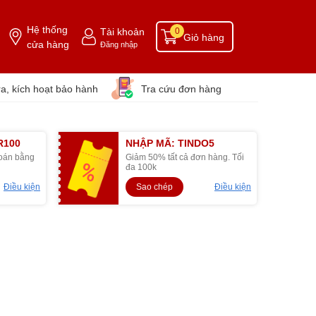
Hệ thống
Tài khoản
0
Giỏ hàng
cửa hàng
Đăng nhập
ra, kích hoạt bảo hành
Tra cứu đơn hàng
R100
NHẬP MÃ: TINDO5
toán bằng
Giảm 50% tất cả đơn hàng. Tối
đa 100k
Điều kiện
Sao chép
Điều kiện