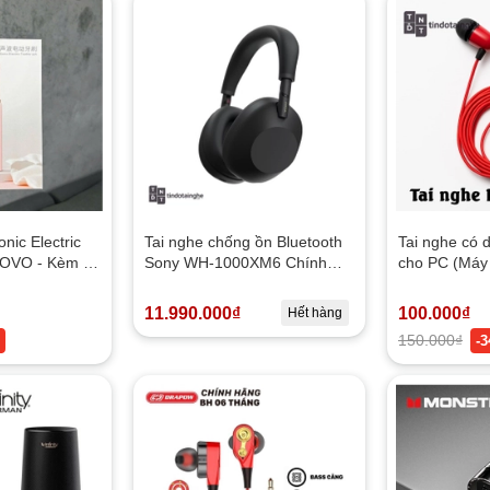
nic Electric
Tai nghe chống ồn Bluetooth
Tai nghe có 
TOVO - Kèm 2
Sony WH-1000XM6 Chính
cho PC (Máy 
 NEW
Hãng
11.990.000₫
100.000₫
Hết hàng
150.000₫
-