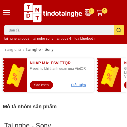
0
0
tai nghe airpods
tai nghe sony
airpods 4
loa bluetooth
Trang chủ
/
Tai nghe - Sony
NHẬP MÃ: FSVIETQR
N
Freeship khi thanh quán qua VietQR
G
k
V
Sao chép
Điều kiện
Mô tả nhóm sản phẩm
Tai nghe - Sony