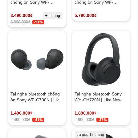
chống ồn Sony WF-
chống ồn Sony WF-
1000XM5 | Like New
1000XM5 NEW
3.490.000₫
5.790.000₫
Hết hàng
6.990.000₫
-51%
Tai nghe bluetooth chống
Tai nghe bluetooth Sony
ồn Sony WF-C700N | Like
WH-CH720N | Like New
New (nobox)
1.490.000₫
1.890.000₫
2.490.000₫
2.990.000₫
-41%
-37%
trả góp 12 tháng