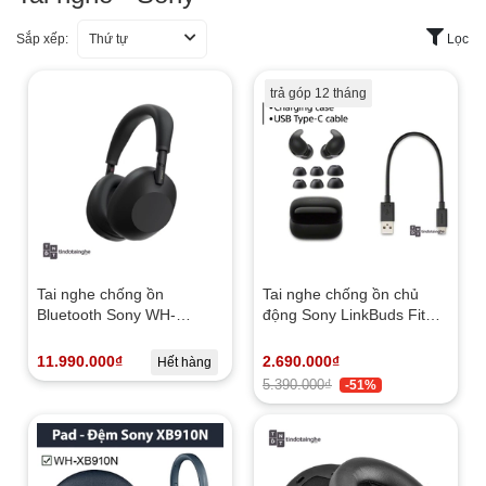
Sắp xếp:
Thứ tự
Lọc
trả góp 12 tháng
Tai nghe chống ồn
Tai nghe chống ồn chủ
Bluetooth Sony WH-
động Sony LinkBuds Fit
1000XM6 Chính Hãng
(WF-LS910N) | Like new
(nobox)
11.990.000₫
2.690.000₫
Hết hàng
5.390.000₫
-51%