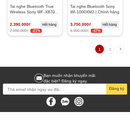
Tai nghe Bluetooth True
Tai nghe Bluetooth Sony
Wireless Sony WF-XB700 |
WI-1000XM2 | Chính hãng
NEW
2.390.000₫
3.750.000₫
Hết hàng
Hết hàng
2.990.000₫
6.990.000₫
-21%
-47%
1
2
Bạn muốn nhận khuyến mãi
đặc biệt? Đăng ký ngay.
Đăng ký