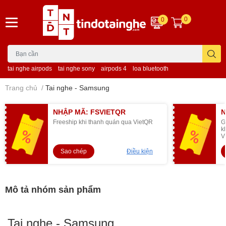
0
0
tai nghe airpods
tai nghe sony
airpods 4
loa bluetooth
Trang chủ
/
Tai nghe - Samsung
NHẬP MÃ: FSVIETQR
N
Freeship khi thanh quán qua VietQR
G
k
V
Sao chép
Điều kiện
Mô tả nhóm sản phẩm
Tai nghe - Samsung