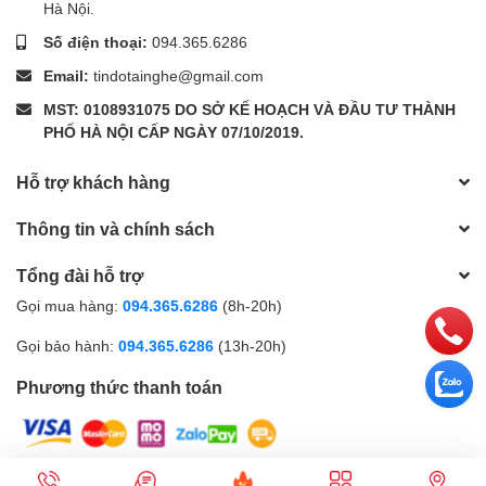
Hà Nội.
Số điện thoại:
094.365.6286
Email:
tindotainghe@gmail.com
MST: 0108931075 DO SỞ KẾ HOẠCH VÀ ĐẦU TƯ THÀNH
PHỐ HÀ NỘI CẤP NGÀY 07/10/2019.
Hỗ trợ khách hàng
Thông tin và chính sách
Tổng đài hỗ trợ
Gọi mua hàng:
094.365.6286
(8h-20h)
Gọi bảo hành:
094.365.6286
(13h-20h)
Phương thức thanh toán
Facebook