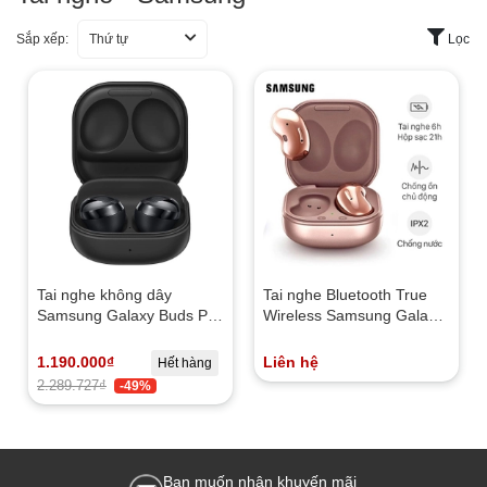
Sắp xếp:
Thứ tự
Lọc
Tai nghe không dây
Tai nghe Bluetooth True
Samsung Galaxy Buds Pro
Wireless Samsung Galaxy
| Chính hãng
Buds Live R180
1.190.000₫
Liên hệ
Hết hàng
2.289.727₫
-49%
Bạn muốn nhận khuyến mãi