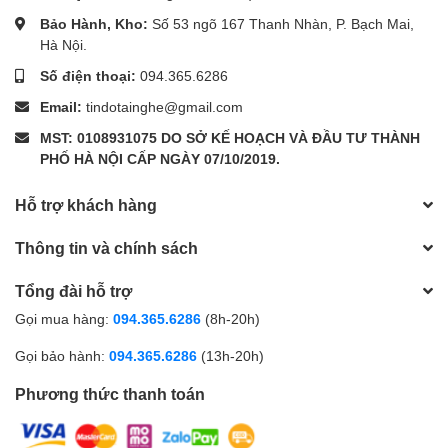
Bảo Hành, Kho:
Số 53 ngõ 167 Thanh Nhàn, P. Bạch Mai,
Hà Nội.
Số điện thoại:
094.365.6286
Email:
tindotainghe@gmail.com
MST: 0108931075 DO SỞ KẾ HOẠCH VÀ ĐẦU TƯ THÀNH
PHỐ HÀ NỘI CẤP NGÀY 07/10/2019.
Hỗ trợ khách hàng
Thông tin và chính sách
Tổng đài hỗ trợ
Gọi mua hàng:
094.365.6286
(8h-20h)
Gọi bảo hành:
094.365.6286
(13h-20h)
Phương thức thanh toán