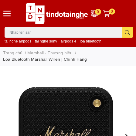
0
0
tai nghe airpods
tai nghe sony
airpods 4
loa bluetooth
Trang chủ
/
Marshall - Thương hiệu
/
Loa Bluetooth Marshall Willen | Chính Hãng