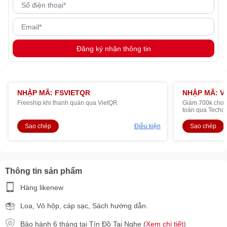
Đăng ký nhận thông tin
NHẬP MÃ: FSVIETQR
NHẬP MÃ: V
Freeship khi thanh quán qua VietQR
Giảm 700k cho R
toán qua Techc
Sao chép
Điều kiện
Sao chép
Thông tin sản phẩm
Hàng likenew
Loa, Vỏ hộp, cáp sạc, Sách hướng dẫn.
Bảo hành 6 tháng tại Tín Đồ Tai Nghe (
Xem chi tiết
)