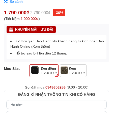
So sánh
1.790.000₫
2.790.000₫
-36%
(Tiết kiệm
1.000.000₫
)
KHUYẾN MÃI - ƯU ĐÃI
X2 thời gian Bảo Hành khi khách hàng tự kích hoạt Bảo
Hành Online (
Xem thêm
)
Hỗ trợ sau BH lên đến 12 tháng.
Màu Sắc:
Đen đồng
Kem
1.790.000₫
1.790.000₫
Gọi đặt mua
0943656286
(8:00 - 20:00)
ĐĂNG KÍ NHẬN THÔNG TIN KHI CÓ HÀNG