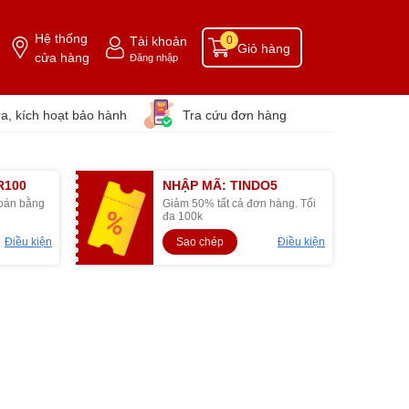
Hệ thống
Tài khoản
0
Giỏ hàng
cửa hàng
Đăng nhập
ra, kích hoạt bảo hành
Tra cứu đơn hàng
R100
NHẬP MÃ: TINDO5
toán bằng
Giảm 50% tất cả đơn hàng. Tối
đa 100k
Điều kiện
Sao chép
Điều kiện