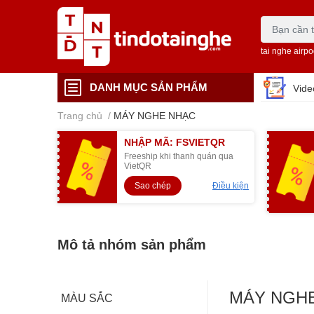
tai nghe airp
DANH MỤC SẢN PHẨM
Vid
Trang chủ
/
MÁY NGHE NHẠC
NHẬP MÃ: FSVIETQR
Freeship khi thanh quán qua
VietQR
Sao chép
Điều kiện
Mô tả nhóm sản phẩm
MÁY NGH
MÀU SẮC