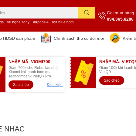
Gọi mua hàng
094.365.6286
ods
tai nghe sony
airpods 4
loa bluetooth
eo HDSD sản phẩm
Chính sách thu cũ đổi mới
Kiểm t
NHẬP MÃ: VIOMI700
NHẬP MÃ: VIETQ
Giảm 700k cho Robot lau nhà
Giảm 100k khi thanh 
Xiaomi khi thanh toán qua
VietQR
Techcombank VietQR Pro
Sao chép
Sao chép
Điều kiện
E NHẠC