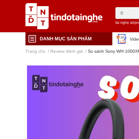
tai nghe airp
DANH MỤC SẢN PHẨM
Vid
Trang chủ
/
Review đánh giá
/
So sánh Sony WH-1000XM6