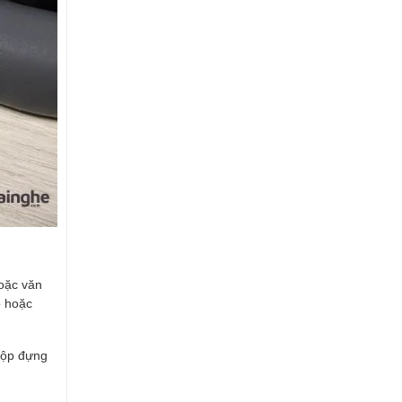
oặc văn
o hoặc
 Hộp đựng