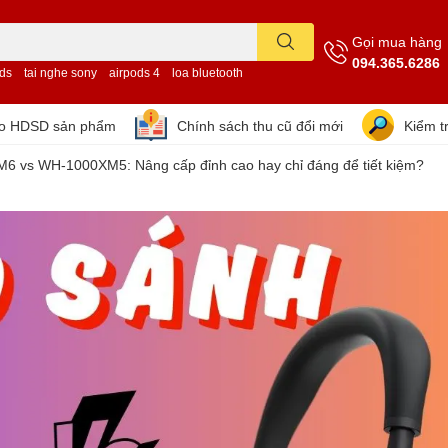
Gọi mua hàng
094.365.6286
ods
tai nghe sony
airpods 4
loa bluetooth
eo HDSD sản phẩm
Chính sách thu cũ đổi mới
Kiểm t
 vs WH-1000XM5: Nâng cấp đỉnh cao hay chỉ đáng để tiết kiệm?