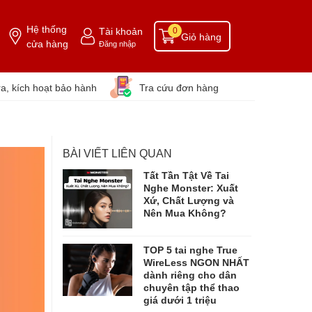
Hệ thống
Tài khoản
0
Giỏ hàng
cửa hàng
Đăng nhập
ra, kích hoạt bảo hành
Tra cứu đơn hàng
BÀI VIẾT LIÊN QUAN
Tất Tần Tật Về Tai
Nghe Monster: Xuất
Xứ, Chất Lượng và
Nên Mua Không?
TOP 5 tai nghe True
WireLess NGON NHẤT
dành riêng cho dân
chuyên tập thể thao
giá dưới 1 triệu