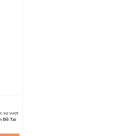
c sự vượt
n Đồ Tai