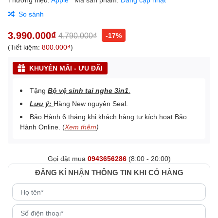
So sánh
3.990.000₫
4.790.000₫
-17%
(Tiết kiệm:
800.000₫
)
KHUYẾN MÃI - ƯU ĐÃI
Tặng
Bộ vệ sinh tai nghe 3in1
.
Lưu ý:
Hàng New nguyên Seal.
Bảo Hành 6 tháng khi khách hàng tự kích hoạt Bảo
Hành Online. (
Xem thêm
)
Gọi đặt mua
0943656286
(8:00 - 20:00)
ĐĂNG KÍ NHẬN THÔNG TIN KHI CÓ HÀNG