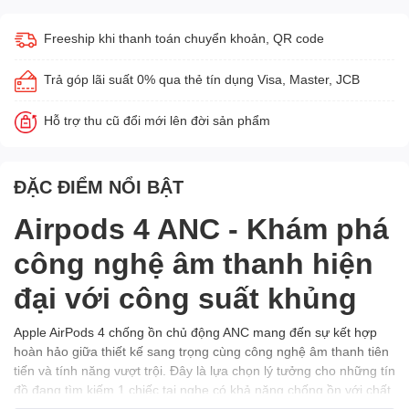
Freeship khi thanh toán chuyển khoản, QR code
Trả góp lãi suất 0% qua thẻ tín dụng Visa, Master, JCB
Hỗ trợ thu cũ đổi mới lên đời sản phẩm
ĐẶC ĐIỂM NỔI BẬT
Airpods 4 ANC - Khám phá
công nghệ âm thanh hiện
đại với công suất khủng
Apple AirPods 4 chống ồn chủ động ANC mang đến sự kết hợp
hoàn hảo giữa thiết kế sang trọng cùng công nghệ âm thanh tiên
tiến và tính năng vượt trội. Đây là lựa chọn lý tưởng cho những tín
đồ đang tìm kiếm 1 chiếc tai nghe có khả năng chống ồn với chất
lượng âm thanh đỉnh cao và dễ sử dụng trong nhiều tình huống