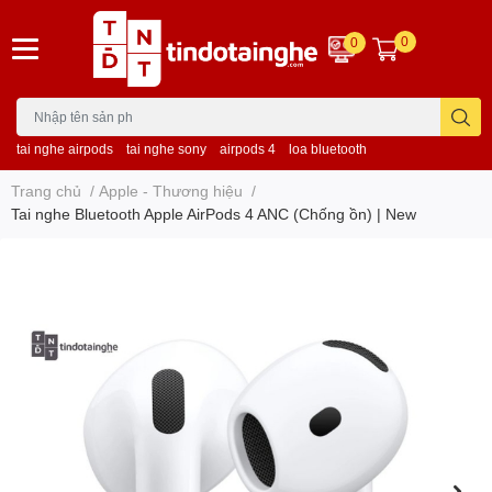
0
0
tai nghe airpods
tai nghe sony
airpods 4
loa bluetooth
Trang chủ
/
Apple - Thương hiệu
/
Tai nghe Bluetooth Apple AirPods 4 ANC (Chống ồn) | New