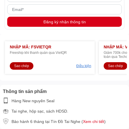
Đăng ký nhận thông tin
NHẬP MÃ: FSVIETQR
NHẬP MÃ: V
Freeship khi thanh quán qua VietQR
Giảm 700k cho R
toán qua Techc
Sao chép
Điều kiện
Sao chép
Thông tin sản phẩm
Hàng New nguyên Seal
Tai nghe, hộp sạc, sách HDSD.
Bảo hành 6 tháng tại Tín Đồ Tai Nghe (
Xem chi tiết
)