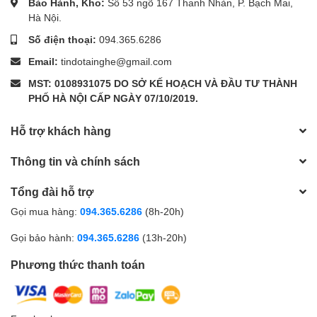
Bảo Hành, Kho:
Số 53 ngõ 167 Thanh Nhàn, P. Bạch Mai,
đến 5 giờ với một lần
dụng
đến 4,5 giờ với một lần
Hà Nội.
sạc khi tắt kiểm soát
Pin
sạc
tiếng ồn
Số điện thoại:
094.365.6286
Thời gian đàm thoại
Email:
tindotainghe@gmail.com
lên đến 4,5 giờ với
một lần sạc
MST: 0108931075 DO SỞ KẾ HOẠCH VÀ ĐẦU TƯ THÀNH
PHỐ HÀ NỘI CẤP NGÀY 07/10/2019.
Phươn
g thức
Cảm biến lực
Cảm biến lực
Hỗ trợ khách hàng
điều
khiển
Thông tin và chính sách
Chipse
Chip tai nghe H2
Chip tai nghe H2
Tổng đài hỗ trợ
t
Gọi mua hàng:
094.365.6286
(8h-20h)
Hãng
sản
Apple Chính hãng
Apple Chính hãng
Gọi bảo hành:
094.365.6286
(13h-20h)
xuất
Phương thức thanh toán
Có thể thấy, 2 phiên bản không có nhiều khác biệt trừ khả năng
chống ồn chủ động. Tuy nhiên, đây là một tính năng đáng giá hỗ
trợ mang lại những trải nghiệm nghe tối ưu. Do đó nếu vân phân