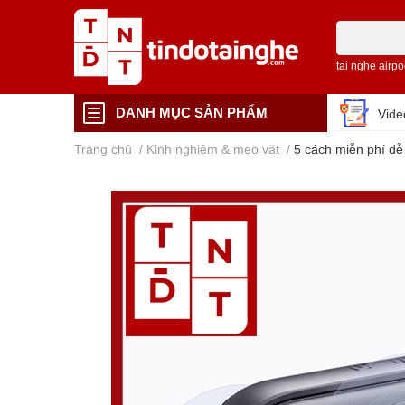
tai nghe airp
DANH MỤC SẢN PHẨM
Vid
Trang chủ
/
Kinh nghiệm & mẹo vặt
/
5 cách miễn phí dễ 