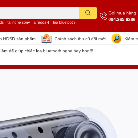
Gọi mua hàng
094.365.6286
ods
tai nghe sony
airpods 4
loa bluetooth
eo HDSD sản phẩm
Chính sách thu cũ đổi mới
Kiểm t
làm để giúp chiếc loa bluetooth nghe hay hơn!!!