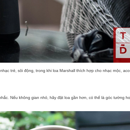
ạc trẻ, sôi động, trong khi loa Marshall thích hợp cho nhạc mộc, acou
nhắc. Nếu không gian nhỏ, hãy đặt loa gần hơn, có thể là góc tường ho