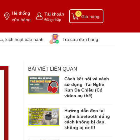
Hệ thống
Tài khoản
0
Giỏ hàng
cửa hàng
Đăng nhập
ra, kích hoạt bảo hành
Tra cứu đơn hàng
BÀI VIẾT LIÊN QUAN
Cách kết nối và cách
sử dụng -Tai Nghe
Kun Đa Chiều (Có
video cụ thể)
Hướng dẫn đeo tai
nghe bluetooth đúng
cách không bị đau,
không bị rơi!!!