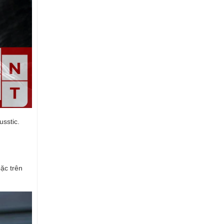
sstic.
ặc trên