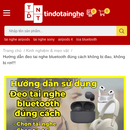
0
0
tai nghe airpods
tai nghe sony
airpods 4
loa bluetooth
Trang chủ
/
Kinh nghiệm & mẹo vặt
/
Hướng dẫn đeo tai nghe bluetooth đúng cách không bị đau, không
bị rơi!!!