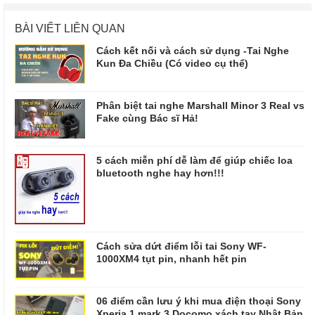
BÀI VIẾT LIÊN QUAN
Cách kết nối và cách sử dụng -Tai Nghe
Kun Đa Chiều (Có video cụ thể)
Phân biệt tai nghe Marshall Minor 3 Real vs
Fake cùng Bác sĩ Hả!
5 cách miễn phí dễ làm để giúp chiếc loa
bluetooth nghe hay hơn!!!
Cách sửa dứt điểm lỗi tai Sony WF-
1000XM4 tụt pin, nhanh hết pin
06 điểm cần lưu ý khi mua điện thoại Sony
Xperia 1 mark 3 Docomo xách tay Nhật Bản